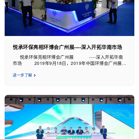
悦承环保亮相环博会广州展----深入开拓华南市场
悦承环保亮相环博会广州展 ----深入开拓华南
市场 2019年9月18日，2019年中国环博会广州展于
广交会展览馆拉开帷幕，悦承环保应邀参展，携新环保技
术和产品，诠释“高端环保技术、设备服务商”的整体实
进一步了解
力。 本次展会推动了环保产业合作，有利于
把握行业动向，探讨创新解决方案，助力国内外环保产业
改善与技术发展。来自16个国家及地区的近600家环保企
业，展示了上万种环境污染治理设备和解决方案。
公司以“用心净化，每一滴水”的精神，围绕流域水环
境治理、农村污水处理、应急污水处理、智慧水务等业
务，坚持成为可靠的工艺技术支撑者、稳定的成套设备供
应者、成熟的智慧运营管理模式践行者。 本次
展会展出的一体化污水处理设备，是公司自主研发、设
计、生产的一种占地面积小、投资省、建设周期短、运行