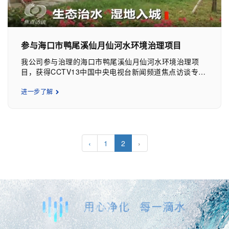
参展企业的关注。 本次展会展出的一体化污水处理设
备具有全污染因子达标、无人值守、抗冲击力强、低能
耗、冬季运行稳定达标的特点，智慧水务云平台具有远程
监控、故障报警、参数记录、报表生成、数据分析的特
参与海口市鸭尾溪仙月仙河水环境治理项目
点。设备的高效、便捷、稳定成为本次展会备受瞩目的焦
点。 历时3天的展会，公司展台吸引了无数参展者
我公司参与治理的海口市鸭尾溪仙月仙河水环境治理项
的驻足，工作人员始终以饱满的热情、耐心地与参展者沟
目，获得CCTV13中国中央电视台新闻频道焦点访谈专题
通，产品的特色和优势在工作人员精彩的讲解及演示下展
报道。
现得淋漓尽致，会场上的专业人士及参展企业对产品都有
进一步了解
了一定了解，并表现出了浓厚的合作意向。 在环保
产业风起云涌的今天，“悦承环保”将以更为成熟、专业的
态度，为环保行业提供专业、高效的解决方案，为生态文
明建设添砖加瓦!
‹
1
2
›