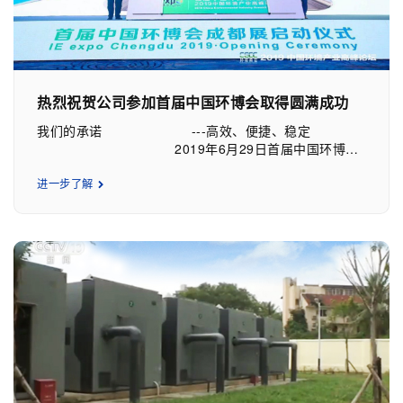
管理简便、能耗低，运行费用更低廉、处理效率高、效果
好的污水处理成套设备，将传统污水处理站整体集中到一
个设备中，该产品得到了大家的一致认可，为后续市场开
拓打好了基础。
热烈祝贺公司参加首届中国环博会取得圆满成功
我们的承诺 ---高效、便捷、稳定
2019年6月29日首届中国环博会
成都展在西部国际博览城落幕，四川悦承环保节能科技有
限公司应邀参加展会，公司直击民生热点，“黑科技”产品
进一步了解
的亮相不仅展示了公司实力，也为开拓市场奠定了基础。
本次展会阵容空前壮大，21000平方米的展览面积汇
集了321家央企国企、国际巨头、上市公司、行业龙头企
业，全面展示了市政、工业、农村的水、固废、大气、土
壤污染治理的前沿技术和解决方案，展现了环保产业蓬勃
的发展势头。环保产业发展势头喜人的同时，市场竞争形
势异常激烈，如何在弥漫着硝烟的市场争夺大战中占据主
动、取得优势，是我们必须深刻思考的问题。 公司坚
持“用心净化，每一滴水”的理念，洞悉目前国内环保产业
现状，展出的“黑科技”一体化污水处理设备、智慧水务云
平台彻底解决了污水处理设施“晒太阳”的情况，可靠的工
艺、稳定的设备、智慧的运营管理吸引了广大专业人士、